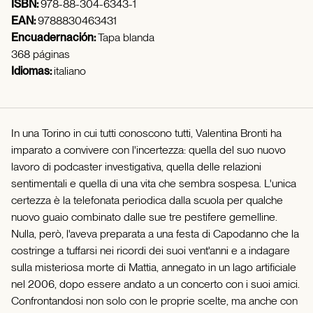
ISBN:
978-88-304-6343-1
EAN:
9788830463431
Encuadernación:
Tapa blanda
368 páginas
Idiomas:
italiano
In una Torino in cui tutti conoscono tutti, Valentina Bronti ha
imparato a convivere con l'incertezza: quella del suo nuovo
lavoro di podcaster investigativa, quella delle relazioni
sentimentali e quella di una vita che sembra sospesa. L'unica
certezza è la telefonata periodica dalla scuola per qualche
nuovo guaio combinato dalle sue tre pestifere gemelline.
Nulla, però, l'aveva preparata a una festa di Capodanno che la
costringe a tuffarsi nei ricordi dei suoi vent'anni e a indagare
sulla misteriosa morte di Mattia, annegato in un lago artificiale
nel 2006, dopo essere andato a un concerto con i suoi amici.
Confrontandosi non solo con le proprie scelte, ma anche con