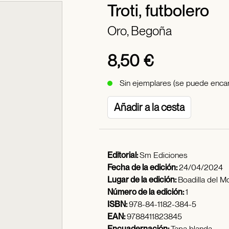
Troti, futbolero
Oro, Begoña
8,50 €
Sin ejemplares (se puede encar
Añadir a la cesta
Editorial:
Sm Ediciones
Fecha de la edición:
24/04/2024
Lugar de la edición:
Boadilla del M
Número de la edición:
1
ISBN:
978-84-1182-384-5
EAN:
9788411823845
Encuadernación:
Tapa blanda