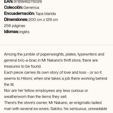
EAN:
9781846276026
Colección:
Genérica
Encuadernación:
Tapa blanda
Dimensiones:
200 cm x 129 cm
256 páginas
Idiomas:
inglés
Among the jumble of paperweights, plates, typewriters and
general bric-a-brac in Mr Nakano's thrift store, there are
treasures to be found.
Each piece carries its own story of love and loss - or so it
seems to Hitomi, when she takes a job there working behind
the till.
Nor are her fellow employees any less curious or
weatherworn than the items they sell.
There's the store's owner, Mr Nakano, an enigmatic ladies'
man with several ex-wives; Sakiko, his sensuous, unreadable