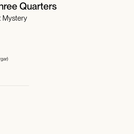
hree Quarters
t Mystery
gar)