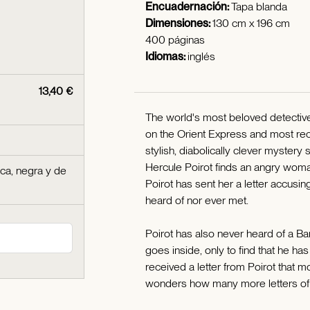
Encuadernación:
Tapa blanda
Dimensiones:
130 cm x 196 cm
400 páginas
Idiomas:
inglés
13,40 €
The world's most beloved detective,
on the Orient Express and most re
stylish, diabolically clever mystery
Hercule Poirot finds an angry wom
aca, negra y de
Poirot has sent her a letter accusi
heard of nor ever met.
Poirot has also never heard of a 
goes inside, only to find that he ha
received a letter from Poirot that 
wonders how many more letters of t