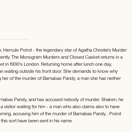
 Hercule Poirot - the legendary star of Agatha Christie's Murder
cently The Monogram Murders and Closed Casket-returns in a
 set in 1930's London. Returning home after lunch one day,
an waiting outside his front door. She demands to know why
ng her of the murder of Barnabas Pandy, a man she has neither
Barnabas Pandy, and has accused nobody of murder. Shaken, he
s a visitor waiting for him - a man who also claims also to have
morning, accusing him of the murder of Barnabas Pandy... Poirot
his sort have been sent in his name.