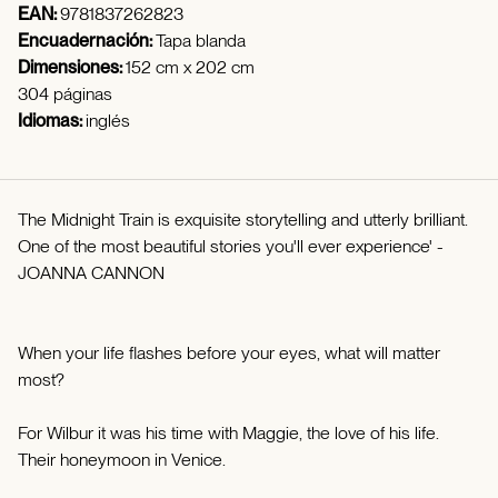
EAN:
9781837262823
Encuadernación:
Tapa blanda
Dimensiones:
152 cm x 202 cm
304 páginas
Idiomas:
inglés
The Midnight Train is exquisite storytelling and utterly brilliant.
One of the most beautiful stories you'll ever experience' -
JOANNA CANNON
When your life flashes before your eyes, what will matter
most?
For Wilbur it was his time with Maggie, the love of his life.
Their honeymoon in Venice.