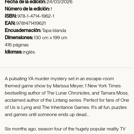
Fecha de la edición:
24/03/2026
Número de la edición:
1
ISBN:
978-1-4714-1962-1
EAN:
9781471419621
Encuadernación:
Tapa blanda
Dimensiones:
130 cm x 199 cm
416 páginas
Idiomas:
inglés
A pulsating YA murder mystery set in an escape-room
themed game show by Marissa Meyer, 1 New York Times
bestselling author of The Lunar Chronicles, and Tamara Moss,
acclaimed author of the Lintang series. Perfect for fans of One
of Us is Lying and The Inheritance Games. It's all fun, puzzles
and games until someone ends up dead...
Six months ago, season four of the hugely popular reality TV