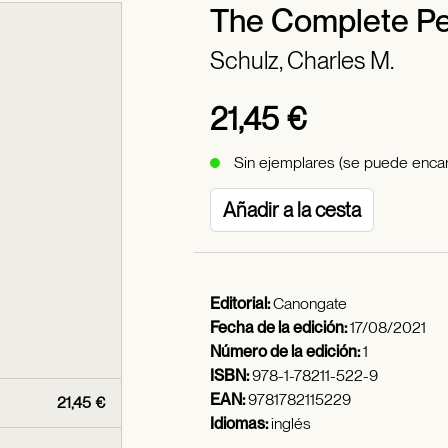
The Complete P
Schulz, Charles M.
21,45 €
Sin ejemplares (se puede encar
Añadir a la cesta
Editorial:
Canongate
Fecha de la edición:
17/08/2021
Número de la edición:
1
ISBN:
978-1-78211-522-9
EAN:
9781782115229
21,45 €
Idiomas:
inglés