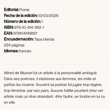
Editorial:
Points
Fecha de la edición:
13/03/2026
Número de la edición:
1
ISBN:
979-10-414-1812-1
EAN:
9791041418121
Encuadernación:
Tapa blanda
224 páginas
Idiomas:
francés
Alfred de Musset fut un artiste à la personnalité ambiguë.
Dans ses poèmes, il s'adresse aux femmes, les imite et
parfois les incarne. Souvent sa poésie fut jugée trop légère,
trop féminine, par ses pairs. Aucune futilité pourtant chez cet
artiste mais un rêve obsédant : être l'autre, se fondre en lui ou
en elle.