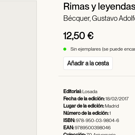
Rimas y leyenda
Bécquer, Gustavo Adolf
12,50 €
Sin ejemplares (se puede encar
Añadir a la cesta
Editorial:
Losada
Fecha de la edición:
18/02/2017
Lugar de la edición:
Madrid
Número de la edición:
1
ISBN:
978-950-03-9804-6
EAN:
9789500398046
Colección:
70 Aniversario