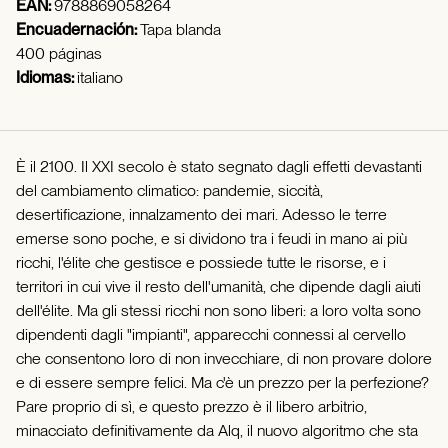
EAN:
9788869058264
Encuadernación:
Tapa blanda
400 páginas
Idiomas:
italiano
È il 2100. Il XXI secolo è stato segnato dagli effetti devastanti
del cambiamento climatico: pandemie, siccità,
desertificazione, innalzamento dei mari. Adesso le terre
emerse sono poche, e si dividono tra i feudi in mano ai più
ricchi, l'élite che gestisce e possiede tutte le risorse, e i
territori in cui vive il resto dell'umanità, che dipende dagli aiuti
dell'élite. Ma gli stessi ricchi non sono liberi: a loro volta sono
dipendenti dagli "impianti", apparecchi connessi al cervello
che consentono loro di non invecchiare, di non provare dolore
e di essere sempre felici. Ma c'è un prezzo per la perfezione?
Pare proprio di sì, e questo prezzo è il libero arbitrio,
minacciato definitivamente da Alq, il nuovo algoritmo che sta