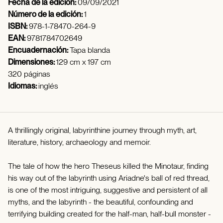
Fecha de la edición:
09/09/2021
Número de la edición:
1
ISBN:
978-1-78470-264-9
EAN:
9781784702649
Encuadernación:
Tapa blanda
Dimensiones:
129 cm x 197 cm
320 páginas
Idiomas:
inglés
A thrillingly original, labyrinthine journey through myth, art,
literature, history, archaeology and memoir.
The tale of how the hero Theseus killed the Minotaur, finding
his way out of the labyrinth using Ariadne's ball of red thread,
is one of the most intriguing, suggestive and persistent of all
myths, and the labyrinth - the beautiful, confounding and
terrifying building created for the half-man, half-bull monster -