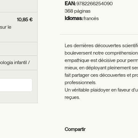
EAN:
9782266254090
368 páginas
Idiomas:
francés
10,85 €
sur le
Les dernières découvertes scientif
bouleversent notre compréhension d
empathique est décisive pour perme
ología infantil
/
mieux, en déployant pleinement ses
fait partager ces découvertes et pr
professionnels.
Un véritable plaidoyer en faveur d
reçues.
Compartir