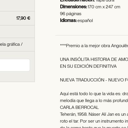
Dimensiones:
170 cm x 247 cm
96 páginas
17,90 €
Idiomas:
español
ela gráfica
/
***Premio a la mejor obra Angou
UNA INSÓLITA HISTORIA DE AMO
EN SU EDICIÓN DEFINITIVA
NUEVA TRADUCCIÓN - NUEVO F
Aquí está todo lo que la vida es: 
melodía que llega a lo más profund
CARLA BERROCAL
Teherán, 1958. Náser Alí Jan es un 
roto el tar. Por ser un instrumento i
de la cama hasta que la muerte se 