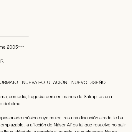
lême 2005***
R,
ORMATO - NUEVA ROTULACIÓN - NUEVO DISEÑO
drama, comedia, tragedia pero en manos de Satrapi es una
o del alma.
apasionado músico cuya mujer, tras una discusión airada, le ha
rremplazable, la aflicción de Náser Alí es tal que resuelve no salir
lo lleve, dándole la espalda al mundo y sus placeres. No se