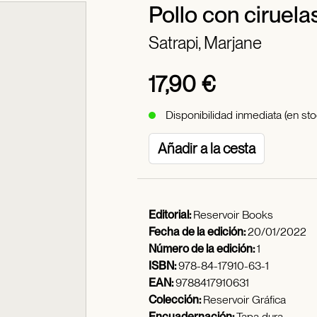
Pollo con ciruela
Satrapi, Marjane
17,90 €
Disponibilidad inmediata (en sto
Añadir a la cesta
Editorial:
Reservoir Books
Fecha de la edición:
20/01/2022
Número de la edición:
1
ISBN:
978-84-17910-63-1
EAN:
9788417910631
Colección:
Reservoir Gráfica
Encuadernación:
Tapa dura