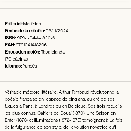
Editorial:
Martiniere
Fecha de la edición:
08/11/2024
ISBN:
979-1-04-141820-6
EAN:
9791041418206
Encuadernación:
Tapa blanda
170 páginas
Idiomas:
francés
Véritable météore littéraire, Arthur Rimbaud révolutionne la
poésie française en l'espace de cinq ans, au gré de ses
fugues à Paris, à Londres ou en Belgique. Ses trois recueils
les plus connus, Cahiers de Douai (1870), Une Saison en
Enfer (1873) et Illuminations (1872-1875) témoignent à La fois
de la fulgurance de son style, de l'évolution novatrice qu'il