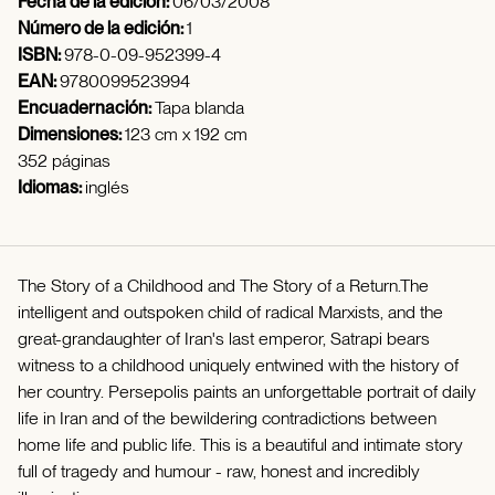
Fecha de la edición:
06/03/2008
Número de la edición:
1
ISBN:
978-0-09-952399-4
EAN:
9780099523994
Encuadernación:
Tapa blanda
Dimensiones:
123 cm x 192 cm
352 páginas
Idiomas:
inglés
The Story of a Childhood and The Story of a Return.The
intelligent and outspoken child of radical Marxists, and the
great-grandaughter of Iran's last emperor, Satrapi bears
witness to a childhood uniquely entwined with the history of
her country. Persepolis paints an unforgettable portrait of daily
life in Iran and of the bewildering contradictions between
home life and public life. This is a beautiful and intimate story
full of tragedy and humour - raw, honest and incredibly