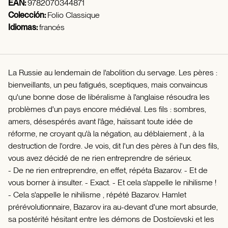
EAN:
9782070344871
Colección:
Folio Classique
Idiomas:
francés
La Russie au lendemain de l'abolition du servage. Les pères :
bienveillants, un peu fatigués, sceptiques, mais convaincus
qu'une bonne dose de libéralisme à l'anglaise résoudra les
problèmes d'un pays encore médiéval. Les fils : sombres,
amers, désespérés avant l'âge, haïssant toute idée de
réforme, ne croyant qu'à la négation, au déblaiement , à la
destruction de l'ordre. Je vois, dit l'un des pères à l'un des fils,
vous avez décidé de ne rien entreprendre de sérieux.
- De ne rien entreprendre, en effet, répéta Bazarov. - Et de
vous borner à insulter. - Exact. - Et cela s'appelle le nihilisme !
- Cela s'appelle le nihilisme , répété Bazarov. Hamlet
prérévolutionnaire, Bazarov ira au-devant d'une mort absurde,
sa postérité hésitant entre les démons de Dostoïevski et les