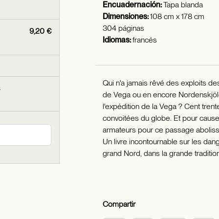
Encuadernación:
Tapa blanda
Dimensiones:
108 cm x 178 cm
304 páginas
9,20 €
Idiomas:
francés
Qui n'a jamais rêvé des exploits d
a
de Vega ou en encore Nordenskjöl
l'expédition de la Vega ? Cent trent
convoitées du globe. Et pour cause
armateurs pour ce passage abolissa
Un livre incontournable sur les da
grand Nord, dans la grande traditio
Compartir