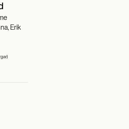
d
ime
na, Erik
gar)