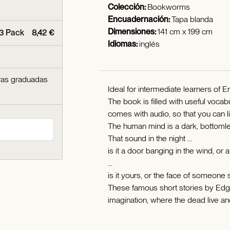
Colección:
Bookworms
Encuadernación:
Tapa blanda
Dimensiones:
141 cm x 199 cm
P3 Pack
8,42 €
Idiomas:
inglés
ras graduadas
Ideal for intermediate learners of En
The book is filled with useful vocab
comes with audio, so that you can li
The human mind is a dark, bottomle
That sound in the night ...
is it a door banging in the wind, or
...
is it yours, or the face of someone
These famous short stories by Edgar
imagination, where the dead live an