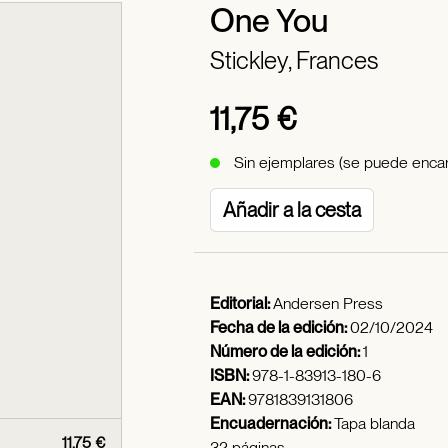
One You
Stickley, Frances
11,75 €
Sin ejemplares (se puede encar
Añadir a la cesta
Editorial:
Andersen Press
Fecha de la edición:
02/10/2024
Número de la edición:
1
ISBN:
978-1-83913-180-6
EAN:
9781839131806
Encuadernación:
Tapa blanda
11,75 €
32 páginas