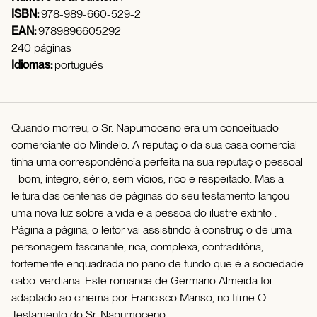
ISBN:
978-989-660-529-2
EAN:
9789896605292
240 páginas
Idiomas:
portugués
Quando morreu, o Sr. Napumoceno era um conceituado
comerciante do Mindelo. A reputaç o da sua casa comercial
tinha uma correspondência perfeita na sua reputaç o pessoal
- bom, íntegro, sério, sem vícios, rico e respeitado. Mas a
leitura das centenas de páginas do seu testamento lançou
uma nova luz sobre a vida e a pessoa do ilustre extinto .
Página a página, o leitor vai assistindo à construç o de uma
personagem fascinante, rica, complexa, contraditória,
fortemente enquadrada no pano de fundo que é a sociedade
cabo-verdiana. Este romance de Germano Almeida foi
adaptado ao cinema por Francisco Manso, no filme O
Testamento do Sr. Napumoceno .