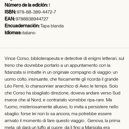
Número de la edición:
1
ISBN:
978-88-389-4472-7
EAN:
9788838944727
Encuadernación:
Tapa blanda
Idiomas:
italiano
Vince Corso, biblioterapeuta e detective di enigmi letterari, sul
treno che dovrebbe portarlo a un appuntamento con la
fidanzata si imbatte in un originale compagno di viaggio: un
uomo colto, insinuante, che fisicamente gli ricorda il grande
Léo Ferré, lo chansonnier anarchico di Avec le temps. Solo
che Corso ha sbagliato direzione, doveva andare verso Sud
invece che al Nord, e contrariato vorrebbe ripa-rare. Ma
l'uomo, misteriosamente allusivo, lo invita a persistere nello
sbaglio: forse lei non lo sa ancora, ma potrebbe essere
arrivato il momento di fare questo viaggio . Genova, la prima
meta, gli darà un tuffo al cuore: da lì fino a Marsiglia era