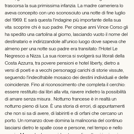
trascorsa la sua primissima infanzia. La madre cameriera lo
aveva concepito con uno sconosciuto una notte di fine luglio
del 1969. E sarà questa l'indagine più importante della sua
vita: scoprire chi è suo padre. Per cinque anni Vince Corso gli
ha spedito una cartolina al giorno, lasciando vuoto il nome del
destinatario e indirizzandole all'unico luogo dove sapeva che
almeno per una notte suo padre era transitato: l'Hotel Le
Negresco a Nizza. La sua ricerca si svolgerà sui litorali della
Costa Azzurra, tra povere pensioni e hotel liberty, dietro a
versi di poeti e a vecchi personaggi carichi di storie vissute,
seguendo l'indecifrabile mosaico dei destini individuali e delle
coincidenze. Fino al riconoscimento che completa il cerchio:
essere restituito dai libri alla vita, riavere indietro la possibilità
di amare senza misura . Notturno francese è in realtà un
notturno pieno di luce. È una storia di errori, di appuntamenti
che non si sa di avere, di labirinti e di orfani che cercano un
porto. Un romanzo dove domina la malinconia del continuo
lasciarsi dietro le spalle cose e persone, nel tempo e nello