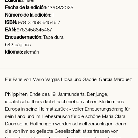
Editorial:
Insel
Fecha de la edición:
13/08/2025
Número de la edición:
1
ISBN:
978-3-458-64546-7
EAN:
9783458645467
Encuadernación:
Tapa dura
542 páginas
Idiomas:
alemán
Für Fans von Mario Vargas Llosa und Gabriel García Márquez
Philippinen, Ende des 19. Jahrhunderts: Der junge,
idealistische Ibarra kehrt nach sieben Jahren Studium aus
Europa in seine Heimat zurück - voller Erneuerungsdrang für
sein Land und im Liebesrausch für die schöne María Clara.
Doch seine Hoffnungen werden schnell zerschlagen, denn
die von ihm so geliebte Gesellschaft ist zerfressen von