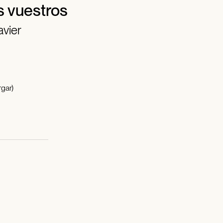
s vuestros
avier
gar)