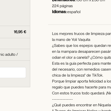
224 páginas
Idiomas:
español
16,95 €
Los mejores trucos de limpieza par
la mano de Yoli Vaquita
¿Sabes que los espejos quedan rel
en la mampara desaparecen pasánd
ic adulto
/
odian el olor a canela? ¿Cómo quit
Esta es la guía perfecta para mant
del necesario, con remedios casero
chica de la limpieza" de TikTok.
Porque limpiar aporta felicidad a l
regalo que puedes hacerte para ma
Con estos trucos todo quedará: ¡Ni
--------------
¿Qué puedes encontrar en Niquel
* Trucos de limpieza fáciles y barat