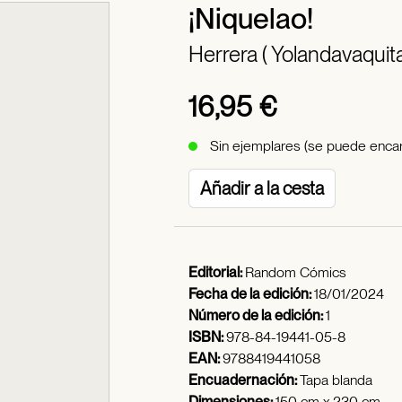
¡Niquelao!
Herrera ( Yolandavaquita
16,95 €
Sin ejemplares (se puede encar
Añadir a la cesta
Editorial:
Random Cómics
Fecha de la edición:
18/01/2024
Número de la edición:
1
ISBN:
978-84-19441-05-8
EAN:
9788419441058
Encuadernación:
Tapa blanda
Dimensiones:
150 cm x 230 cm