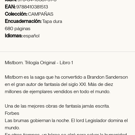
EAN:
9788410381513
Colección:
CAMPAÑAS
Encuadernación:
Tapa dura
680 páginas
Idiomas:
español
Mistborn. Trilogía Original - Libro 1
Mistborn es la saga que ha convertido a Brandon Sanderson
en el gran autor de fantasía del siglo XXI. Más de diez
millones de ejemplares vendidos en todo el mundo.
Una de las mejores obras de fantasía jamás escrita.
Forbes
Las brumas gobiernan la noche. El lord Legislador domina el
mundo.
En otros tiempos, un héroe se alzó para salvar la humanidad.