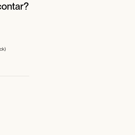
contar?
ck)