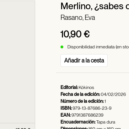
Merlino, ¿sabes 
Rasano, Eva
10,90 €
Disponibilidad inmediata (en sto
Añadir a la cesta
Editorial:
Kókinos
Fecha de la edición:
04/02/2026
Número de la edición:
1
ISBN:
979-13-87686-23-9
EAN:
9791387686239
Encuadernación:
Tapa dura
Dimensiones:
160 cm x 160 cm