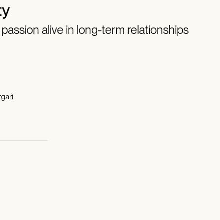
ty
assion alive in long-term relationships
gar)