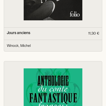
Jours anciens
11,30 €
Winock, Michel