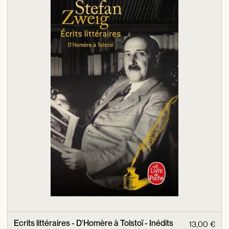
Ecrits littéraires - D'Homère à Tolstoï - Inédits
13,00 €