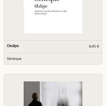
Oedipe
6,45 €
Sénèque