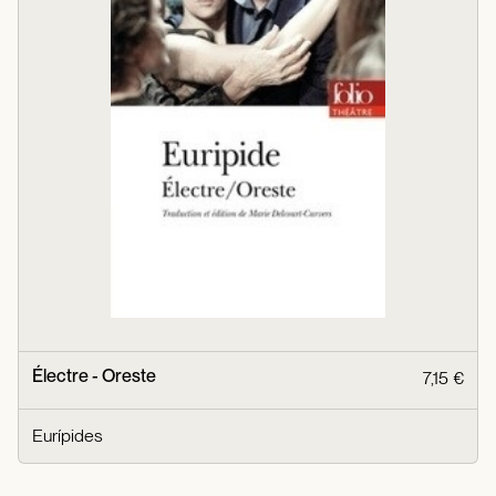
Électre - Oreste
7,15 €
Eurípides