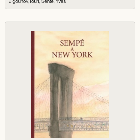
Jigounov, Iouri
;
Sente, Yves