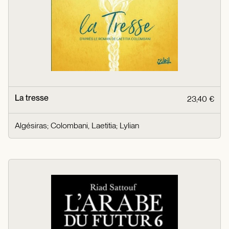
La tresse
23,40 €
Algésiras
;
Colombani, Laetitia
;
Lylian