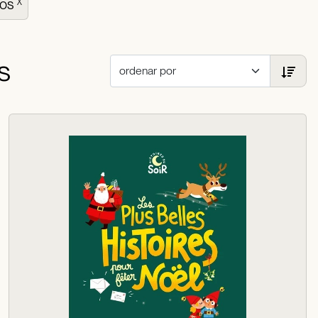
ños
X
s