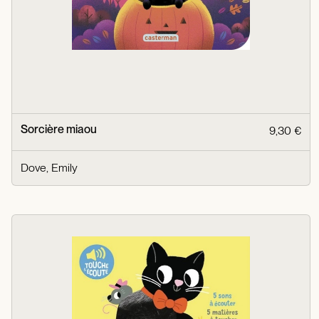
Sorcière miaou
9,30 €
Dove, Emily