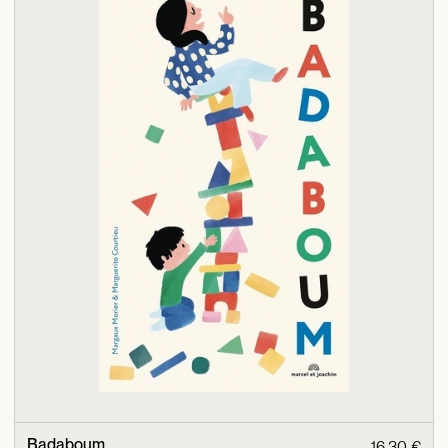
Badaboum
16,30 €