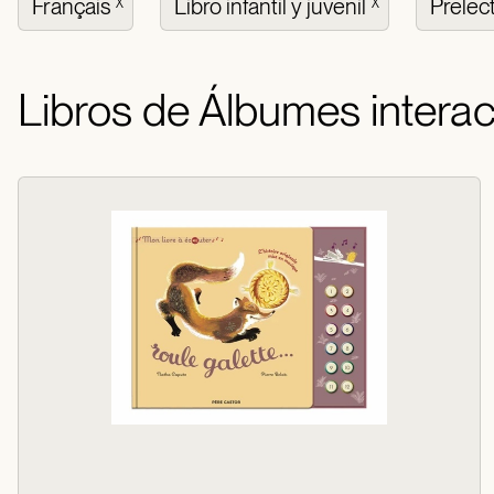
Français
Libro infantil y juvenil
Prelec
X
X
Libros de Álbumes interact