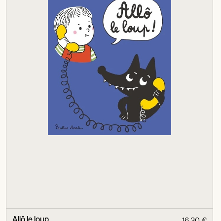
Allô le loup
16,30 €