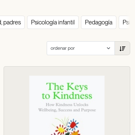
d, padres
Psicología infantil
Pedagogía
Psic