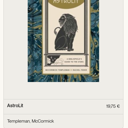
AstroLit
19,75 €
Templeman, McCormick