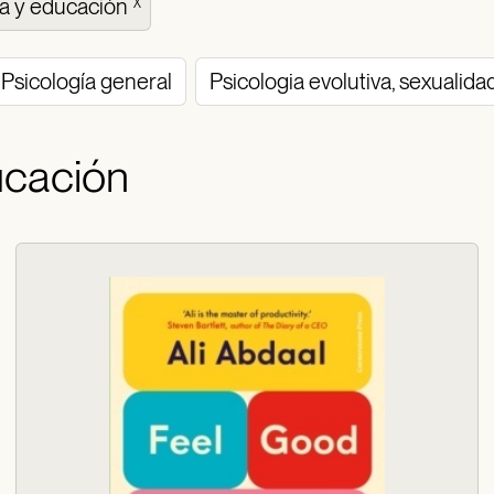
ía y educación
X
Psicología general
Psicologia evolutiva, sexualida
ucación