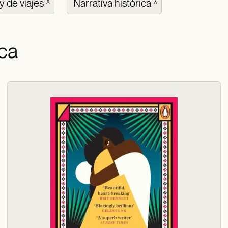
y de viajes
Narrativa histórica
X
X
ica