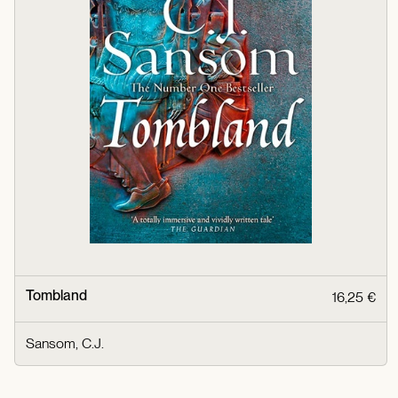
Tombland
16,25 €
Sansom, C.J.