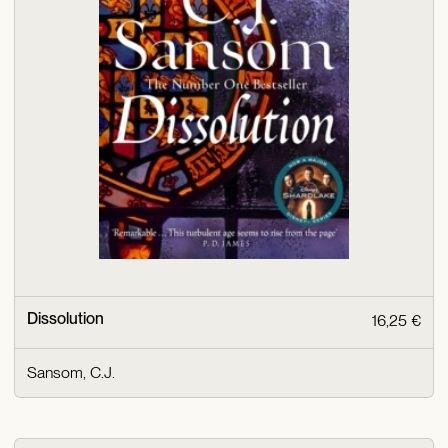
Dissolution
16,25 €
Sansom, C.J.