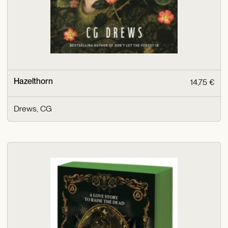
Hazelthorn
14,75 €
Drews, CG