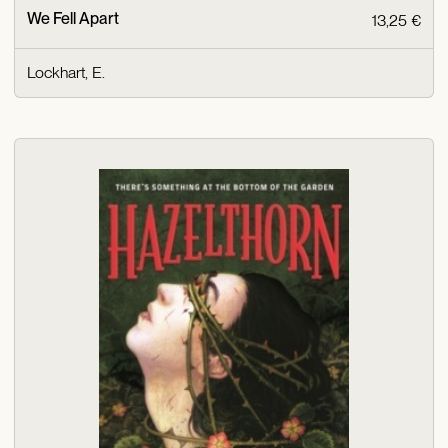
We Fell Apart
13,25 €
Lockhart, E.