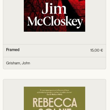
Framed
15,00 €
Grisham, John