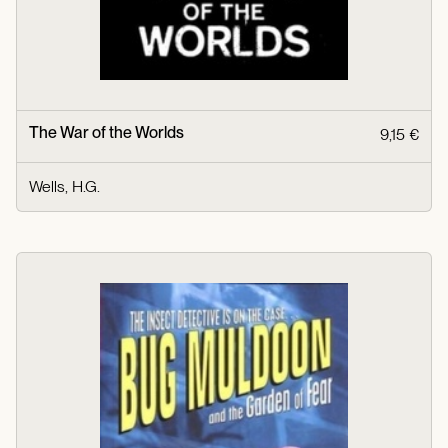
The War of the Worlds
9,15 €
Wells, H.G.