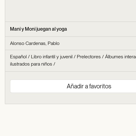
Mani y Moni juegan al yoga
Alonso Cardenas, Pablo
Español
/
Libro infantil y juvenil
/
Prelectores
/
Álbumes intera
ilustrados para niños
/
Añadir a favoritos