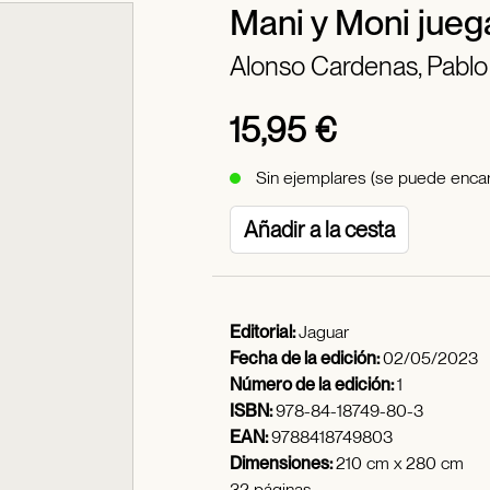
Mani y Moni jueg
Alonso Cardenas, Pablo
15,95 €
Sin ejemplares (se puede encar
Añadir a la cesta
Editorial:
Jaguar
Fecha de la edición:
02/05/2023
Número de la edición:
1
ISBN:
978-84-18749-80-3
EAN:
9788418749803
Dimensiones:
210 cm x 280 cm
32 páginas