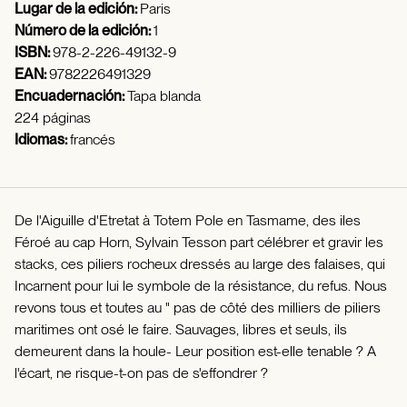
Lugar de la edición:
Paris
Número de la edición:
1
ISBN:
978-2-226-49132-9
EAN:
9782226491329
Encuadernación:
Tapa blanda
224 páginas
Idiomas:
francés
De l'Aiguille d'Etretat à Totem Pole en Tasmame, des iles
Féroé au cap Horn, Sylvain Tesson part célébrer et gravir les
stacks, ces piliers rocheux dressés au large des falaises, qui
Incarnent pour lui le symbole de la résistance, du refus. Nous
revons tous et toutes au " pas de côté des milliers de piliers
maritimes ont osé le faire. Sauvages, libres et seuls, ils
demeurent dans la houle- Leur position est-elle tenable ? A
l'écart, ne risque-t-on pas de s'effondrer ?