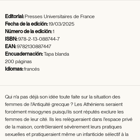
Editorial:
Presses Universitaires de France
Fecha de la edición:
19/03/2025
Número de la edición:
1
ISBN:
978-2-13-088744-7
EAN:
9782130887447
Encuadernación:
Tapa blanda
200 páginas
Idiomas:
francés
Qui n'a pas déjà son idée toute faite sur la situation des
femmes de l'Antiquité grecque ? Les Athéniens seraient
forcément misogynes puisqu'ils sont réputés exclure les
femmes de leur cité. Ils les relègueraient dans l'espace privé
de la maison, contrôleraient sévèrement leurs pratiques
sexuelles et pratiqueraient même un infanticide sélectif à la