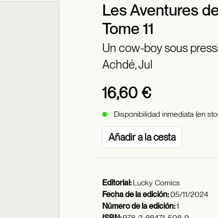
Les Aventures de
Tome 11
Un cow-boy sous press
Achdé, Jul
16,60 €
Disponibilidad inmediata (en sto
Añadir a la cesta
Editorial:
Lucky Comics
Fecha de la edición:
05/11/2024
Número de la edición:
1
ISBN:
978-2-88471-508-9