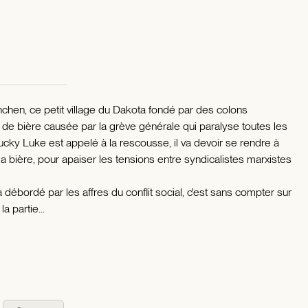
en, ce petit village du Dakota fondé par des colons
 de bière causée par la grève générale qui paralyse toutes les
cky Luke est appelé à la rescousse, il va devoir se rendre à
a bière, pour apaiser les tensions entre syndicalistes marxistes
à débordé par les affres du conflit social, c'est sans compter sur
a partie...