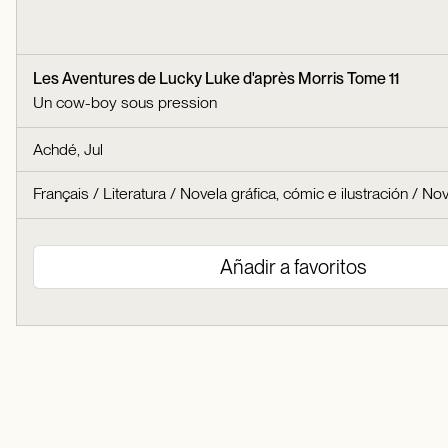
Les Aventures de Lucky Luke d'après Morris Tome 11
Un cow-boy sous pression
Achdé, Jul
Français
/
Literatura
/
Novela gráfica, cómic e ilustración
/
Nov
Añadir a favoritos