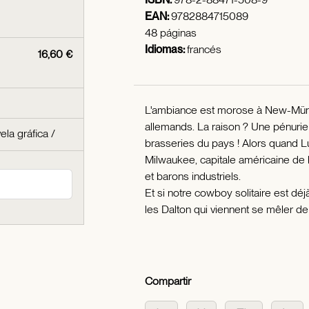
EAN:
9782884715089
48 páginas
Idiomas:
francés
16,60 €
L'ambiance est morose à New-Münch
allemands. La raison ? Une pénurie
ela gráfica
/
brasseries du pays ! Alors quand Lu
Milwaukee, capitale américaine de l
et barons industriels.
Et si notre cowboy solitaire est déj
les Dalton qui viennent se mêler de l
Compartir