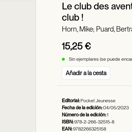
Le club des avent
club !
Horn, Mike;
Puard, Bert
15,25 €
Sin ejemplares (se puede encar
Añadir a la cesta
Editorial:
Pocket Jeunesse
Fecha de la edición:
04/05/2023
Número de la edición:
1
ISBN:
978-2-266-32515-8
EAN:
9782266325158