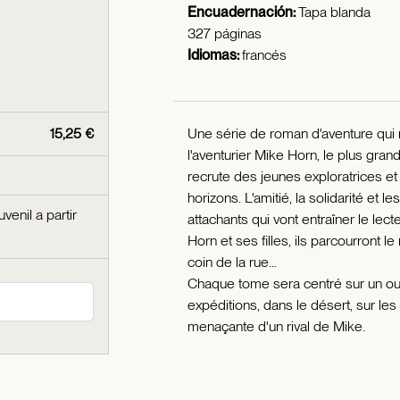
Encuadernación:
Tapa blanda
327 páginas
Idiomas:
francés
15,25 €
Une série de roman d'aventure qui 
l'aventurier Mike Horn, le plus gra
recrute des jeunes exploratrices et
horizons. L'amitié, la solidarité e
uvenil a partir
attachants qui vont entraîner le le
Horn et ses filles, ils parcourront 
coin de la rue...
Chaque tome sera centré sur un ou
expéditions, dans le désert, sur les
menaçante d'un rival de Mike.