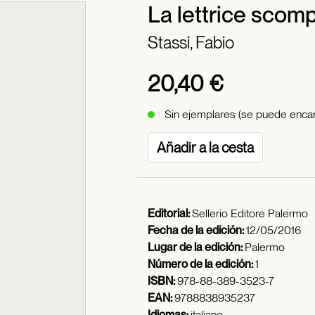
La lettrice scom
Stassi, Fabio
20,40 €
Sin ejemplares (se puede encar
Añadir a la cesta
Editorial:
Sellerio Editore Palermo
Fecha de la edición:
12/05/2016
Lugar de la edición:
Palermo
Número de la edición:
1
ISBN:
978-88-389-3523-7
EAN:
9788838935237
Idiomas:
italiano