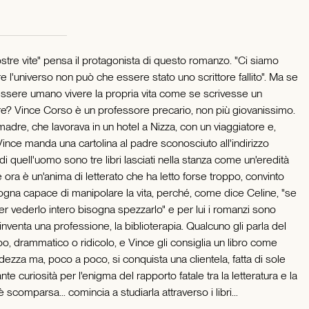
tre vite" pensa il protagonista di questo romanzo. "Ci siamo
e l'universo non può che essere stato uno scrittore fallito". Ma se
essere umano vivere la propria vita come se scrivesse un
e? Vince Corso è un professore precario, non più giovanissimo.
madre, che lavorava in un hotel a Nizza, con un viaggiatore e,
Vince manda una cartolina al padre sconosciuto all'indirizzo
di quell'uomo sono tre libri lasciati nella stanza come un'eredità
e ora è un'anima di letterato che ha letto forse troppo, convinto
zogna capace di manipolare la vita, perché, come dice Celine, "se
r vederlo intero bisogna spezzarlo" e per lui i romanzi sono
i inventa una professione, la biblioterapia. Qualcuno gli parla del
rpo, drammatico o ridicolo, e Vince gli consiglia un libro come
idezza ma, poco a poco, si conquista una clientela, fatta di sole
te curiosità per l'enigma del rapporto fatale tra la letteratura e la
 scomparsa... comincia a studiarla attraverso i libri...