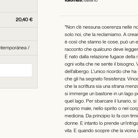
20,40 €
"Non c'è nessuna coerenza nelle nos
solo noi, che la reclamiamo. A crear
è così che stanno le cose, può un 
contemporánea
/
racconto che qualcuno deve legger
È nato dalla relazione fugace della 
ogni volta che ne sente il bisogno, 
dell'albergo. L'unico ricordo che ha 
che gli ha segnato l'esistenza: Vinc
che la scrittura sia una strana men
si immerge un bastone in un lago pe
quel lago. Per sbarcare il lunario, s
proprio male, nello spirito o nel co
medicina. Da principio lo fa con tim
donne. E intanto lo prende un'intrigan
vita. E quando scopre che la vicina è