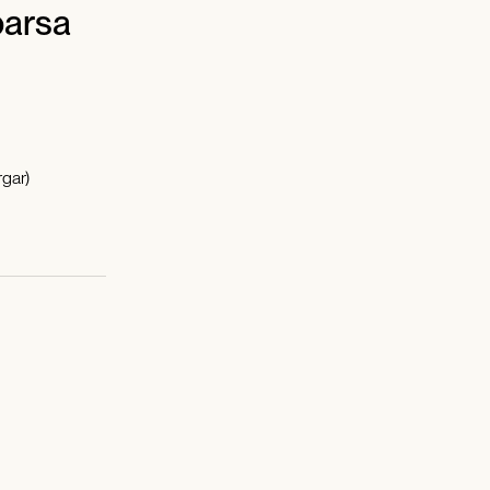
parsa
gar)