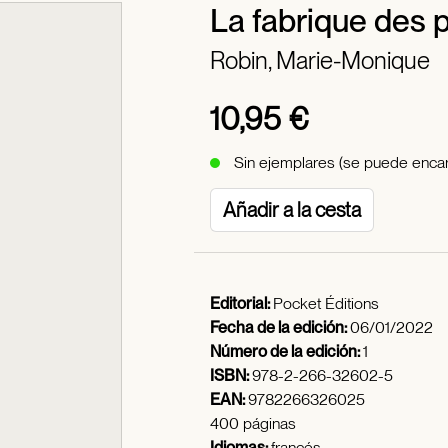
La fabrique des
Robin, Marie-Monique
10,95 €
Sin ejemplares (se puede encar
Añadir a la cesta
Editorial:
Pocket Éditions
Fecha de la edición:
06/01/2022
Número de la edición:
1
ISBN:
978-2-266-32602-5
EAN:
9782266326025
400 páginas
Idiomas:
francés