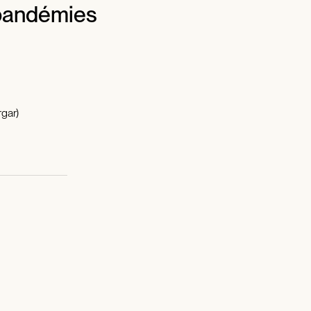
 pandémies
gar)