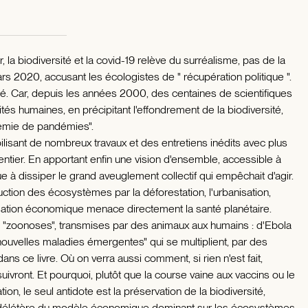
'air, la biodiversité et la covid-19 relève du surréalisme, pas de la
mars 2020, accusant les écologistes de " récupération politique ".
mé. Car, depuis les années 2000, des centaines de scientifiques
ivités humaines, en précipitant l'effondrement de la biodiversité,
démie de pandémies".
lisant de nombreux travaux et des entretiens inédits avec plus
tier. En apportant enfin une vision d'ensemble, accessible à
 à dissiper le grand aveuglement collectif qui empêchait d'agir.
uction des écosystèmes par la déforestation, l'urbanisation,
balisation économique menace directement la santé planétaire.
es "zoonoses", transmises par des animaux aux humains : d'Ebola
 "nouvelles maladies émergentes" qui se multiplient, par des
s ce livre. Où on verra aussi comment, si rien n'est fait,
ivront. Et pourquoi, plutôt que la course vaine aux vaccins ou le
on, le seul antidote est la préservation de la biodiversité,
se délétère du modèle économique dominant sur les écosystèmes.