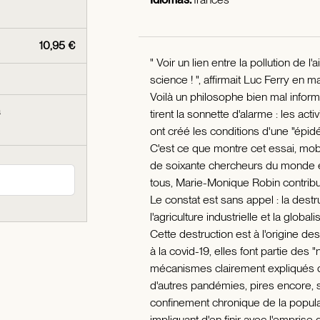
10,95 €
" Voir un lien entre la pollution de l
science ! ", affirmait Luc Ferry en 
Voilà un philosophe bien mal infor
a
tirent la sonnette d'alarme : les act
ont créé les conditions d'une "épi
C'est ce que montre cet essai, mobi
de soixante chercheurs du monde en
tous, Marie-Monique Robin contribue
Le constat est sans appel : la destr
l'agriculture industrielle et la glo
Cette destruction est à l'origine d
à la covid-19, elles font partie des
mécanismes clairement expliqués dan
d'autres pandémies, pires encore, su
confinement chronique de la populati
impliquant d'en finir avec l'empri