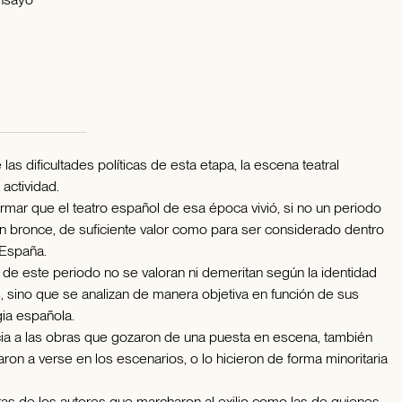
las dificultades políticas de esta etapa, la escena teatral
actividad.
rmar que el teatro español de esa época vivió, si no un periodo
 bronce, de suficiente valor como para ser considerado dentro
 España.
 de este periodo no se valoran ni demeritan según la identidad
s, sino que se analizan de manera objetiva en función de sus
gia española.
cia a las obras que gozaron de una puesta en escena, también
ron a verse en los escenarios, o lo hicieron de forma minoritaria
ras de los autores que marcharon al exilio como las de quienes,