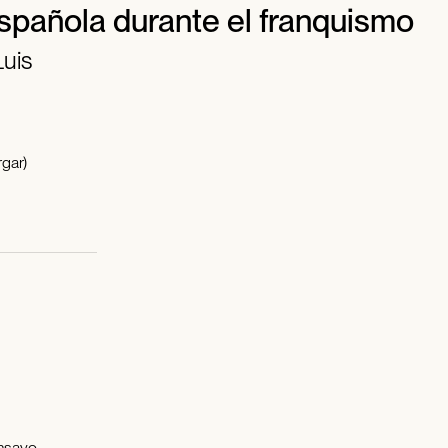
spañola durante el franquismo
Luis
gar)
ensayo