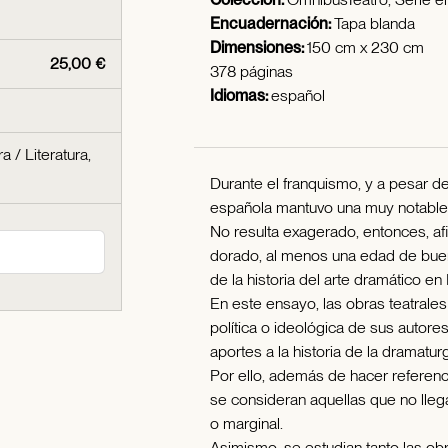
Encuadernación:
Tapa blanda
Dimensiones:
150 cm x 230 cm
25,00 €
378 páginas
Idiomas:
español
ra
/
Literatura,
Durante el franquismo, y a pesar de 
española mantuvo una muy notable 
No resulta exagerado, entonces, afi
dorado, al menos una edad de buen
de la historia del arte dramático en
En este ensayo, las obras teatrales
política o ideológica de sus autore
aportes a la historia de la dramatur
Por ello, además de hacer referen
se consideran aquellas que no llega
o marginal.
Asimismo, se estudian tanto las ob