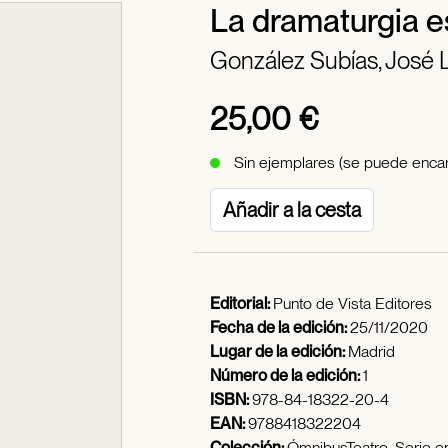
La dramaturgia e
González Subías, José 
25,00 €
Sin ejemplares (se puede encar
Añadir a la cesta
Editorial:
Punto de Vista Editores
Fecha de la edición:
25/11/2020
Lugar de la edición:
Madrid
Número de la edición:
1
ISBN:
978-84-18322-20-4
EAN:
9788418322204
Colección:
ÓmnibusTeatro, Serie 