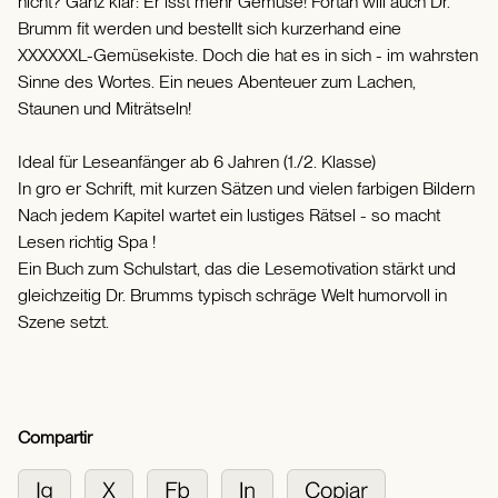
nicht? Ganz klar: Er isst mehr Gemüse! Fortan will auch Dr.
Brumm fit werden und bestellt sich kurzerhand eine
XXXXXXL-Gemüsekiste. Doch die hat es in sich - im wahrsten
Sinne des Wortes. Ein neues Abenteuer zum Lachen,
Staunen und Miträtseln!
Ideal für Leseanfänger ab 6 Jahren (1./2. Klasse)
In gro er Schrift, mit kurzen Sätzen und vielen farbigen Bildern
Nach jedem Kapitel wartet ein lustiges Rätsel - so macht
Lesen richtig Spa !
Ein Buch zum Schulstart, das die Lesemotivation stärkt und
gleichzeitig Dr. Brumms typisch schräge Welt humorvoll in
Szene setzt.
Compartir