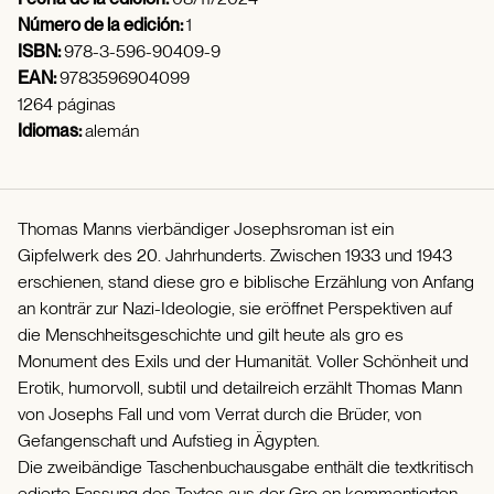
Número de la edición:
1
ISBN:
978-3-596-90409-9
EAN:
9783596904099
1264 páginas
Idiomas:
alemán
Thomas Manns vierbändiger Josephsroman ist ein
Gipfelwerk des 20. Jahrhunderts. Zwischen 1933 und 1943
erschienen, stand diese gro e biblische Erzählung von Anfang
an konträr zur Nazi-Ideologie, sie eröffnet Perspektiven auf
die Menschheitsgeschichte und gilt heute als gro es
Monument des Exils und der Humanität. Voller Schönheit und
Erotik, humorvoll, subtil und detailreich erzählt Thomas Mann
von Josephs Fall und vom Verrat durch die Brüder, von
Gefangenschaft und Aufstieg in Ägypten.
Die zweibändige Taschenbuchausgabe enthält die textkritisch
edierte Fassung des Textes aus der Gro en kommentierten