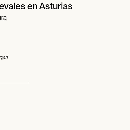
evales en Asturias
ura
gar)