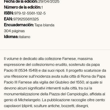
Fecha de la edición:
29/04/2025
Número de la edición:
1
ISBN:
979-12-5561-132-5
EAN:
9791255611325
Encuadernación:
Tapa blanda
304 páginas
Idiomas:
italiano
Il volume è dedicato alla collezione Farnese, massima
espressione del collezionismo erudito, sostenuto da papa
Paolo III (1534-1549) e dai suoi nipoti. Il progetto scaturisce da
una riflessione sull'incidenza avuta sulla città di Roma da Papa
Paolo III Farnese alla vigilia del Giubileo del 1550, al quale si
devono alcuni significativi interventi sulla città, tra cui la
monumentalizzazione della Piazza del Campidoglio, affidata al
genio di Michelangelo. La pubblicazione raccoglie oltre cento
capolavori (dipinti, sculture antiche, bozzetti, disegni,