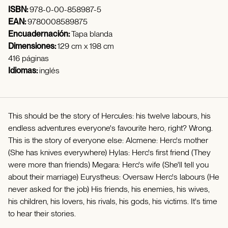
ISBN:
978-0-00-858987-5
EAN:
9780008589875
Encuadernación:
Tapa blanda
Dimensiones:
129 cm x 198 cm
416 páginas
Idiomas:
inglés
This should be the story of Hercules: his twelve labours, his
endless adventures everyone's favourite hero, right? Wrong.
This is the story of everyone else: Alcmene: Herc's mother
(She has knives everywhere) Hylas: Herc's first friend (They
were more than friends) Megara: Herc's wife (She'll tell you
about their marriage) Eurystheus: Oversaw Herc's labours (He
never asked for the job) His friends, his enemies, his wives,
his children, his lovers, his rivals, his gods, his victims. It's time
to hear their stories.